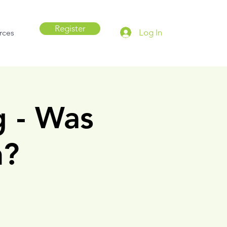
Register
Log In
rces
g - Was
n?