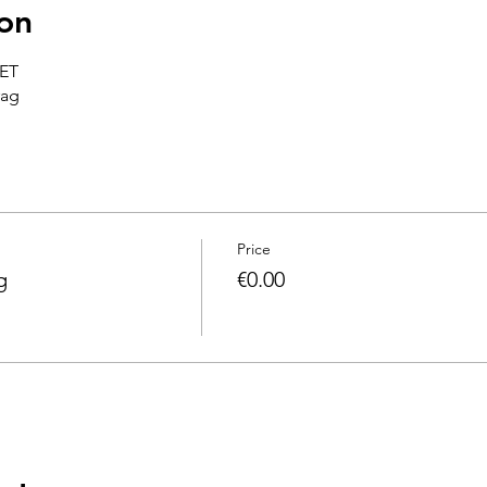
on
CET
rag
Price
g
€0.00